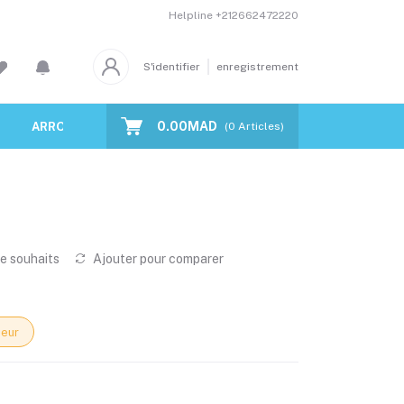
Helpline
+212662472220
S'identifier
enregistrement
0.00MAD
ARROSAGE AUTOMATIQUE
ECLAIRAGE À LEDS
(
0
Articles)
de souhaits
Ajouter pour comparer
eur