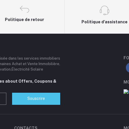
Politique de retour
Politique d'assistance
FO
lisée dans les services immobiliers
maines Achat et Vente Immobilière,
ation,Électricité Solaire
tes about Offers, Coupons &
MO
Souscrire
CONTACTS
M