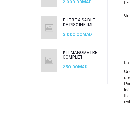
2,000.00MAD
Le 
Un 
FILTRE À SABLE
DE PISCINE IML
ROMA TOP
3,000.00MAD
KIT MANOMÈTRE
COMPLET
La 
250.00MAD
Une
do
Pou
idé
Il 
tra