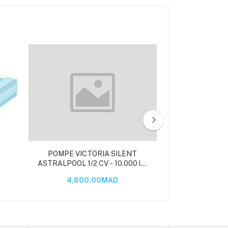
POMPE VICTORIA SILENT
POMPE VICTO
ASTRALPOOL 1/2 CV - 10.000 l/h
ASTRALPOOL 3/4 
- monophasé
- Tri
4,800.00MAD
4,850