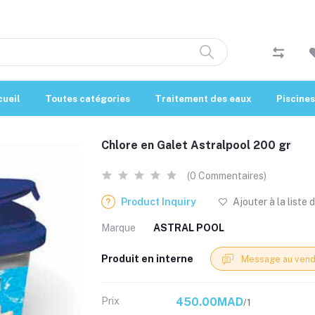
cueil
Toutes catégories
Traitement des eaux
Piscines
Chlore en Galet Astralpool 200 gr
(0 Commentaires)
Product Inquiry
Ajouter à la liste 
Marque
ASTRAL POOL
Produit en interne
Message au vend
Prix
450.00MAD
/1