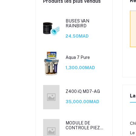
Re
Produits les plus vendus
BUSES VAN
RAINBIRD
24.50MAD
Aqua 7 Pure
1,300.00MAD
Z400 iQ MD7-AG
La
35,000.00MAD
MODULE DE
Chl
CONTROLE PIEZO
Le 
2 CANAUX