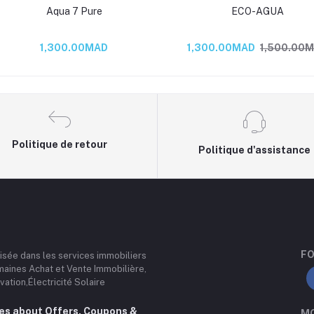
Aqua 7 Pure
ECO-AGUA
1,300.00MAD
1,300.00MAD
1,500.00
Politique de retour
Politique d'assistance
FO
lisée dans les services immobiliers
maines Achat et Vente Immobilière,
ation,Électricité Solaire
tes about Offers, Coupons &
MO