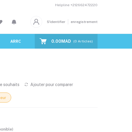
Helpline
+212662472220
S'identifier
enregistrement
0.00MAD
ARROSAGE AUTOMATIQUE
ECLAIRAGE À LEDS
(
0
Articles)
de souhaits
Ajouter pour comparer
eur
onible)