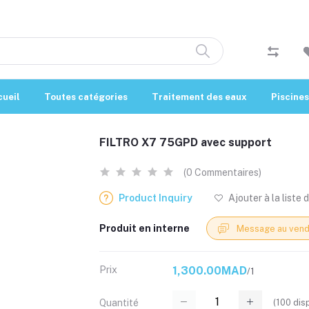
cueil
Toutes catégories
Traitement des eaux
Piscines
FILTRO X7 75GPD avec support
(0 Commentaires)
Product Inquiry
Ajouter à la liste 
Produit en interne
Message au vend
Prix
1,300.00MAD
/1
(
100
disp
Quantité