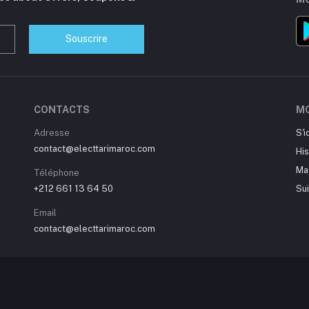
Souscrire
CONTACTS
M
Adresse
S'i
contact@electtarimaroc.com
Hi
Ma 
Téléphone
+212 661 13 64 50
Su
Email
contact@electtarimaroc.com