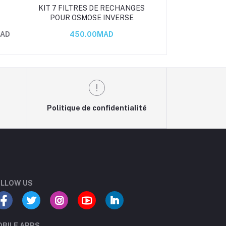
KIT 7 FILTRES DE RECHANGES
KIT DE 3 F
POUR OSMOSE INVERSE
RECHANGE P
INVE
MAD
450.00MAD
170.
Politique de confidentialité
LLOW US
BILE APPS