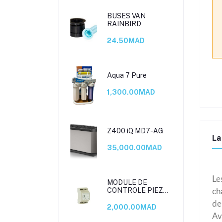
BUSES VAN
RAINBIRD
24.50MAD
Aqua 7 Pure
1,300.00MAD
Z400 iQ MD7-AG
La
35,000.00MAD
Le
MODULE DE
CONTROLE PIEZO
ch
2 CANAUX
de
2,000.00MAD
Av